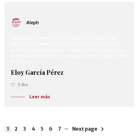
Aleph
COMUNICACIÓN POLÍTICA, ESPAÑA, ESPECIALISTA EN
GESTIÓN DE CAMPAÑAS ELECTORALES Y DE GOBIERNO,
EXPERTO, HABILIDADES DE COMUNICACIÓN, LIDERAZGO,
MÁSTER EN MARKETING, COMUNICACIÓN Y CONSULTORÍA
POLÍTICA
Eloy García Pérez
0 like
Leer más
1
2
3
4
5
6
7
Next page