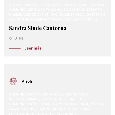
E-GOVERNMENT, ESPAÑA, ESPECIALISTA EN DIRECCIÓN DE
COMUNICACIÓN INSTITUCIONAL EN GOVTECH, EXPERTO,
HABILIDADES DE COMUNICACIÓN, LIDERAZGO, MÁSTER EN
GESTIÓN DE GOBIERNO Y TECNOLOGÍA, SMART CITIES
Sandra Sinde Cantorna
0 like
Leer más
Aleph
COMUNICACIÓN CORPORATIVA, COMUNICACIÓN
POLÍTICA, ESPAÑA, EXPERTO, HABILIDADES DE
COMUNICACIÓN, LIDERAZGO, MARCA PERSONAL, MÁSTER
EN MARKETING, COMUNICACIÓN Y CONSULTORÍA
POLÍTICA, RELACIONES INTERNACIONALES