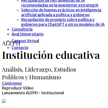
Recopilación de herramientas de IA
recomendadas en la newsletter estrategIA
Selección de buenas prácticas en inteligencia
artificial aplicada a política y gobierno
Recopilación de prompts sobre política y
gobierno para ChatGPT y otros modelos de IA
Consultoría
Aval Universitario
Campus Virtual
ALEPH
Contacto
Institución educativa
Análisis, Liderazgo, Estudios
Políticos y Humanismo
Conócenos
Reproducir Vídeo
Lanzamiento ALEPH - Institucional