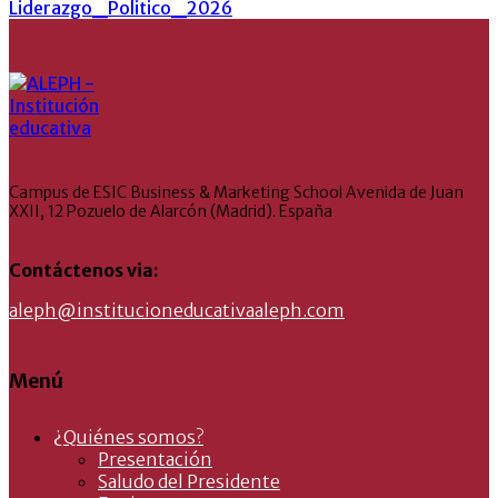
Liderazgo_Politico_2026
Campus de ESIC Business & Marketing School Avenida de Juan
XXII, 12 Pozuelo de Alarcón (Madrid). España
Contáctenos via:
aleph@institucioneducativaaleph.com
Menú
¿Quiénes somos?
Presentación
Saludo del Presidente