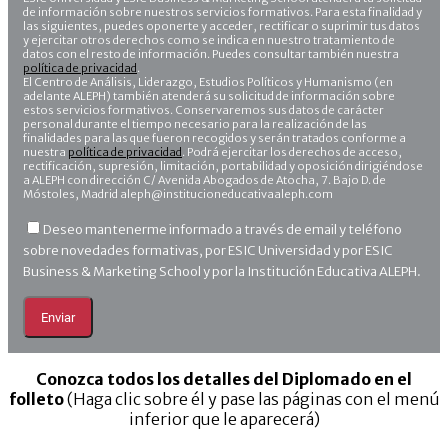
de información sobre nuestros servicios formativos. Para esta finalidad y
las siguientes, puedes oponerte y acceder, rectificar o suprimir tus datos
y ejercitar otros derechos como se indica en nuestro tratamiento de
datos con el resto de información. Puedes consultar también nuestra
política de privacidad
.
El Centro de Análisis, Liderazgo, Estudios Políticos y Humanismo (en
adelante ALEPH) también atenderá su solicitud de información sobre
estos servicios formativos. Conservaremos sus datos de carácter
personal durante el tiempo necesario para la realización de las
finalidades para las que fueron recogidos y serán tratados conforme a
nuestra
política de privacidad
. Podrá ejercitar los derechos de acceso,
rectificación, supresión, limitación, portabilidad y oposición dirigiéndose
a ALEPH con dirección C/ Avenida Abogados de Atocha, 7. Bajo D. de
Móstoles, Madrid aleph@institucioneducativaaleph.com
Deseo mantenerme informado a través de email y teléfono
sobre novedades formativas, por ESIC Universidad y por ESIC
Business & Marketing School y por la Institución Educativa ALEPH.
Conozca todos los detalles del Diplomado en el
folleto
(Haga clic sobre él y pase las páginas con el menú
inferior que le aparecerá)