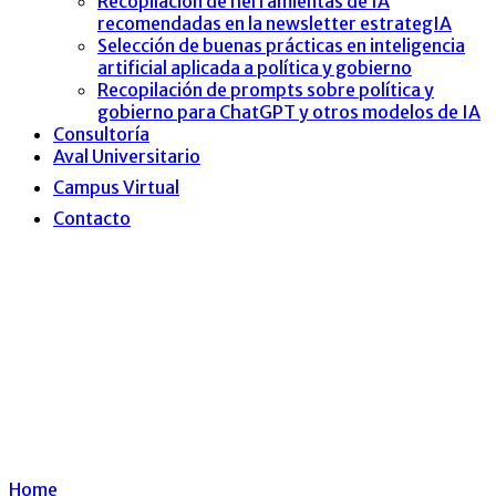
Recopilación de herramientas de IA
recomendadas en la newsletter estrategIA
Selección de buenas prácticas en inteligencia
artificial aplicada a política y gobierno
Recopilación de prompts sobre política y
gobierno para ChatGPT y otros modelos de IA
Consultoría
Aval Universitario
Campus Virtual
Contacto
Diplomado en Gestión
de Gobierno y
Liderazgo Político
Home
Diplomado en Gestión de Gobierno y Liderazgo