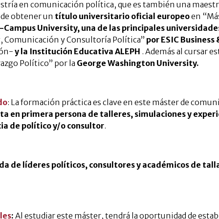
estría en comunicación política, que es también una maestr
d de obtener un
título universitario oficial europeo
en “Más
-Campus University, una de las principales universidades
 Comunicación y Consultoría Política”
por ESIC Business
ión-
y la Institución Educativa ALEPH
. Además al cursar e
zgo Político” por la
George Washington University.
do
: La formación práctica es clave en este máster de comun
ta en primera persona de talleres, simulaciones y exper
ia de político y/o consultor
.
a de líderes políticos, consultores y académicos de tall
les
:
Al estudiar este máster, tendrá la oportunidad de estab