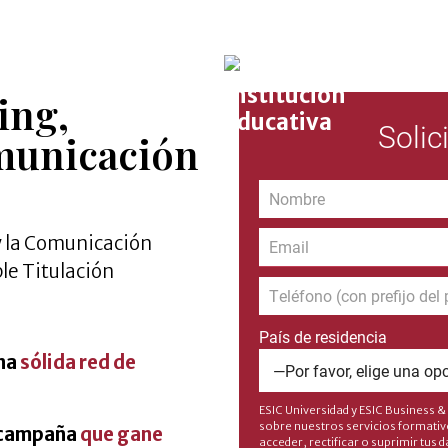
ing,
Solic
municación
y la Comunicación
ple Titulación
País de residencia
una
sólida red de
ESIC Universidad y ESIC Business &
sobre nuestros servicios formativo
a campaña
que gane
acceder, rectificar o suprimir tus 