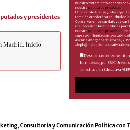
nuestro tratamiento de datos con 
nuestra
política de privacidad
.
El Centro de Análisis, Liderazgo, 
diputados y presidentes
también atenderá su solicitud de 
Conservaremos sus datos de caráct
realización de las finalidades par
nuestra
política de privacidad
. Pod
supresión, limitación, portabilida
Avenida Abogados de Atocha, 7. Ba
n Madrid. Inicio
aleph@institucioneducativaaleph
Deseo mantenerme inform
formativas, por ESIC Univers
la Institución Educativa ALE
keting, Consultoría y Comunicación Política con T