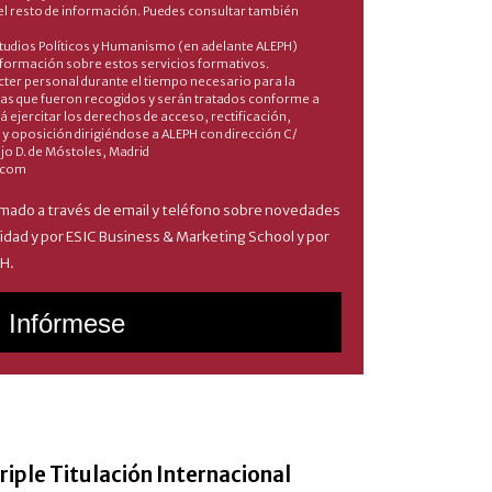
el resto de información. Puedes consultar también
Estudios Políticos y Humanismo (en adelante ALEPH)
información sobre estos servicios formativos.
er personal durante el tiempo necesario para la
a las que fueron recogidos y serán tratados conforme a
rá ejercitar los derechos de acceso, rectificación,
d y oposición dirigiéndose a ALEPH con dirección C/
jo D. de Móstoles, Madrid
.com
ado a través de email y teléfono sobre novedades
idad y por ESIC Business & Marketing School y por
PH.
riple Titulación Internacional