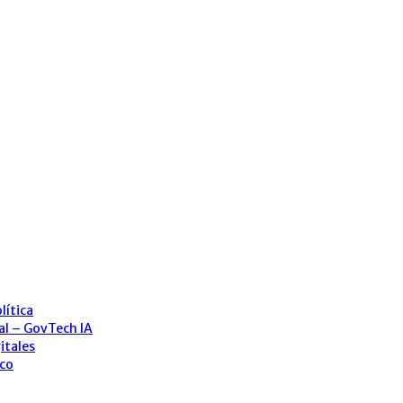
lítica
ial – GovTech IA
itales
ico