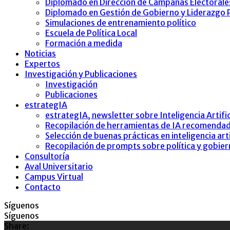
Diplomado en Dirección de Campañas Electorales
Diplomado en Gestión de Gobierno y Liderazgo P
Simulaciones de entrenamiento político
Escuela de Política Local
Formación a medida
Noticias
Expertos
Investigación y Publicaciones
Investigación
Publicaciones
estrategIA
estrategIA, newsletter sobre Inteligencia Artifici
Recopilación de herramientas de IA recomendad
Selección de buenas prácticas en inteligencia arti
Recopilación de prompts sobre política y gobie
Consultoría
Aval Universitario
Campus Virtual
Contacto
Síguenos
Síguenos
Share: