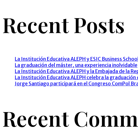
Recent Posts
La Institución Educativa ALEPH y ESIC Business Schoo
La graduación del máster, una experiencia inolvidable
La Institución Educativa ALEPH y la Embajada de la R
La Institución Educativa ALEPH celebra la graduación
Jorge Santiago participará en el Congreso ComPol Br
Recent Comm