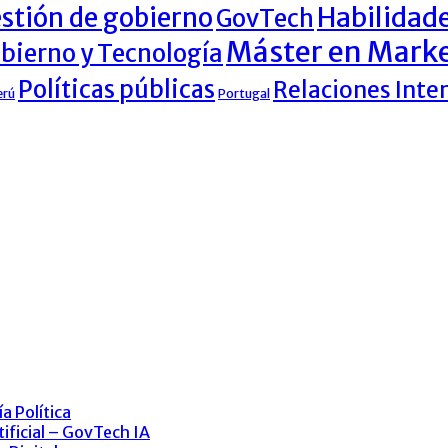
Habilidad
stión de gobierno
GovTech
Máster en Marke
obierno y Tecnología
Políticas públicas
Relaciones Inte
erú
Portugal
a Política
ificial – GovTech IA