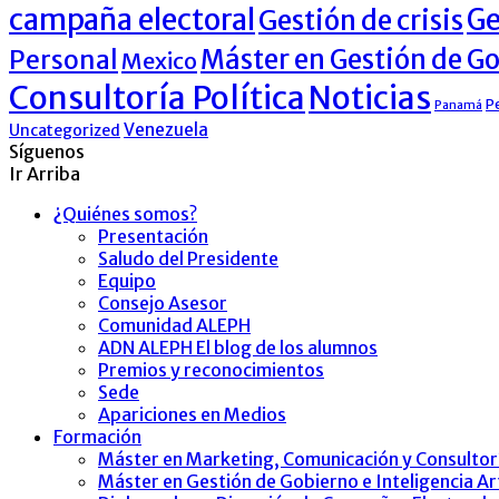
campaña electoral
Ge
Gestión de crisis
Máster en Gestión de G
Personal
Mexico
Consultoría Política
Noticias
P
Panamá
Venezuela
Uncategorized
Síguenos
Ir Arriba
¿Quiénes somos?
Presentación
Saludo del Presidente
Equipo
Consejo Asesor
Comunidad ALEPH
ADN ALEPH El blog de los alumnos
Premios y reconocimientos
Sede
Apariciones en Medios
Formación
Máster en Marketing, Comunicación y Consultorí
Máster en Gestión de Gobierno e Inteligencia Art