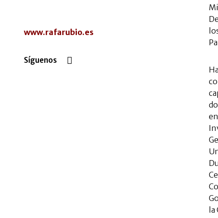
Mi
De
lo
www.rafarubio.es
Pa
Síguenos
Ha
co
ca
do
en
In
Ge
Un
Du
Ce
Co
Go
la