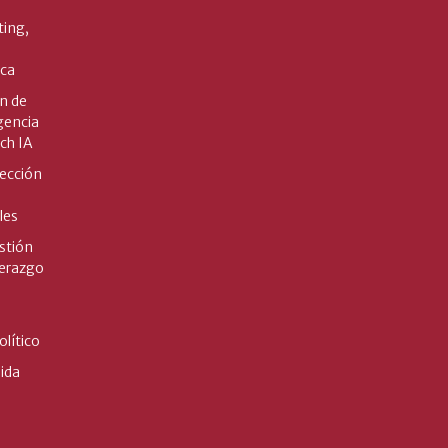
ting,
ica
n de
gencia
ech IA
ección
les
stión
derazgo
lítico
ida