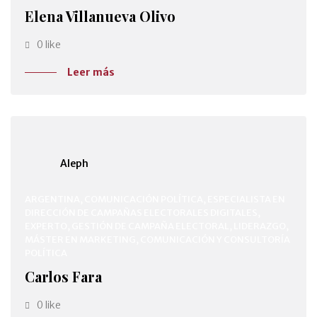
Elena Villanueva Olivo
0 like
Leer más
Aleph
ARGENTINA, COMUNICACIÓN POLÍTICA, ESPECIALISTA EN
DIRECCIÓN DE CAMPAÑAS ELECTORALES DIGITALES,
EXPERTO, GESTIÓN DE CAMPAÑA ELECTORAL, LIDERAZGO,
MÁSTER EN MARKETING, COMUNICACIÓN Y CONSULTORÍA
POLÍTICA
Carlos Fara
0 like