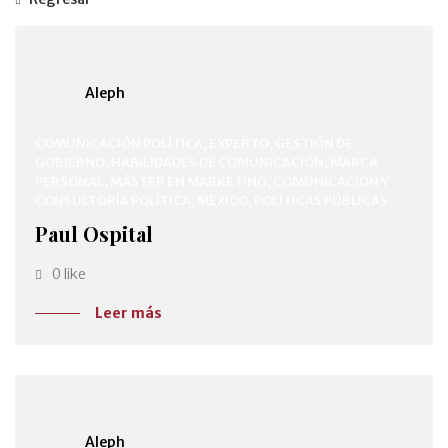
Aleph
COMUNICACIÓN POLÍTICA, EXPERTO, GESTIÓN DE
GOBIERNO, HABILIDADES DE COMUNICACIÓN, MARCA
PERSONAL, MÁSTER EN MARKETING, COMUNICACIÓN Y
CONSULTORÍA POLÍTICA, MEXICO, POLÍTICAS PÚBLICAS
Paul Ospital
0 like
Leer más
Aleph