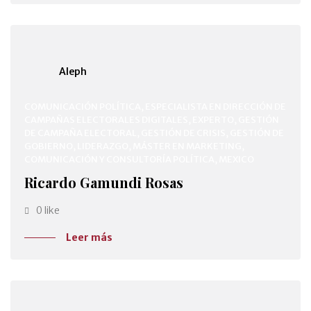
Aleph
COMUNICACIÓN POLÍTICA, ESPECIALISTA EN DIRECCIÓN DE
CAMPAÑAS ELECTORALES DIGITALES, EXPERTO, GESTIÓN
DE CAMPAÑA ELECTORAL, GESTIÓN DE CRISIS, GESTIÓN DE
GOBIERNO, LIDERAZGO, MÁSTER EN MARKETING,
COMUNICACIÓN Y CONSULTORÍA POLÍTICA, MEXICO
Ricardo Gamundi Rosas
0 like
Leer más