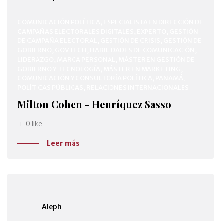
COMUNICACIÓN POLÍTICA, ESPECIALISTA EN DIRECCIÓN DE
CAMPAÑAS ELECTORALES DIGITALES, EXPERTO, GESTIÓN
DE CAMPAÑA ELECTORAL, GESTIÓN DE CRISIS, GESTIÓN DE
GOBIERNO, GOVTECH, HABILIDADES DE COMUNICACIÓN,
LIDERAZGO, MARCA PERSONAL, MÁSTER EN GESTIÓN DE
GOBIERNO Y TECNOLOGÍA, MÁSTER EN MARKETING,
COMUNICACIÓN Y CONSULTORÍA POLÍTICA, PANAMÁ,
POLÍTICAS PÚBLICAS, RELACIONES INTERNACIONALES
Milton Cohen - Henríquez Sasso
0 like
Leer más
Aleph