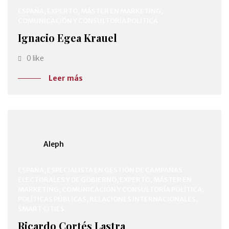
ESPAÑA, EXPERTO, MÁSTER EN MARKETING,
COMUNICACIÓN Y CONSULTORÍA POLÍTICA
Ignacio Egea Krauel
0 like
Leer más
Aleph
ESPAÑA, ESPECIALISTA EN GESTIÓN DE CAMPAÑAS
ELECTORALES Y DE GOBIERNO, EXPERTO, MÁSTER EN
MARKETING, COMUNICACIÓN Y CONSULTORÍA POLÍTICA,
POLÍTICAS PÚBLICAS, RELACIONES INTERNACIONALES,
SMART CITIES
Ricardo Cortés Lastra