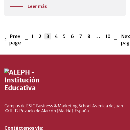
Leer más
Prev
1
2
3
4
5
6
7
8
…
10
Nex
page
pag
Campus de ESIC Business & Marketing School Avenida de Juan
XXII, 12 Pozuelo de Alarcón (Madrid). España
Contáctenos via: