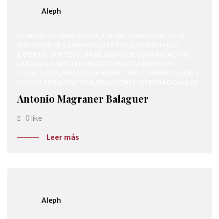
Aleph
COMUNICACIÓN POLÍTICA, ESPAÑA, ESPECIALISTA EN
DIRECCIÓN DE CAMPAÑAS ELECTORALES DIGITALES,
EXPERTO, GOVTECH, HABILIDADES DE COMUNICACIÓN,
LIDERAZGO, MÁSTER EN GESTIÓN DE GOBIERNO Y
TECNOLOGÍA, MÁSTER EN MARKETING, COMUNICACIÓN Y
CONSULTORÍA POLÍTICA, RELACIONES INTERNACIONALES
Antonio Magraner Balaguer
0 like
Leer más
Aleph