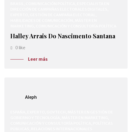
BRASIL, COMUNICACIÓN POLÍTICA, ESPECIALISTA EN
DIRECCIÓN DE CAMPAÑAS ELECTORALES DIGITALES,
EXPERTO, GESTIÓN DE CAMPAÑA ELECTORAL,
HABILIDADES DE COMUNICACIÓN, MÁSTER EN
MARKETING, COMUNICACIÓN Y CONSULTORÍA POLÍTICA
Halley Arrais Do Nascimento Santana
0 like
Leer más
Aleph
ESPAÑA, EXPERTO, GOVTECH, MÁSTER EN GESTIÓN DE
GOBIERNO Y TECNOLOGÍA, MÁSTER EN MARKETING,
COMUNICACIÓN Y CONSULTORÍA POLÍTICA, POLÍTICAS
PÚBLICAS, RELACIONES INTERNACIONALES