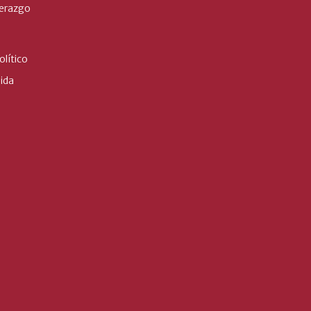
derazgo
lítico
ida