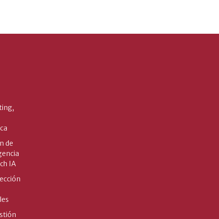
ting,
ica
n de
gencia
ech IA
ección
les
stión